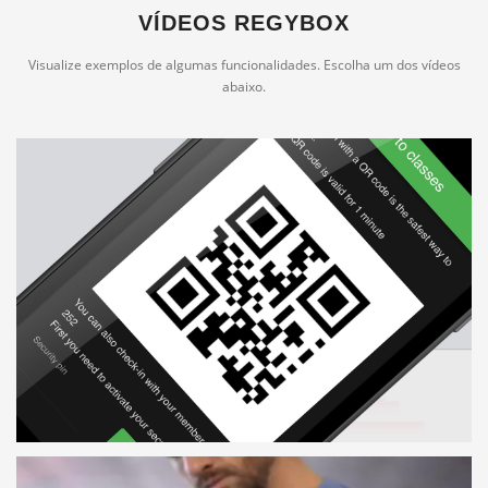
VÍDEOS REGYBOX
Visualize exemplos de algumas funcionalidades. Escolha um dos vídeos
abaixo.